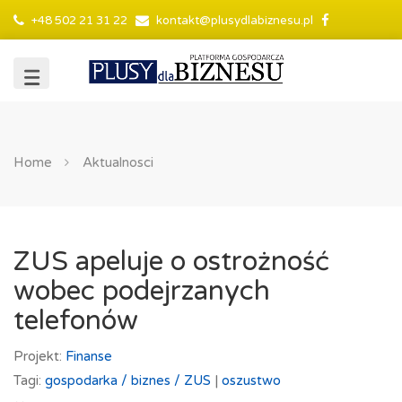
+48 502 21 31 22
kontakt@plusydlabiznesu.pl
Home
Aktualnosci
ZUS apeluje o ostrożność
wobec podejrzanych
telefonów
Projekt:
Finanse
Tagi:
gospodarka /
biznes /
ZUS
|
oszustwo