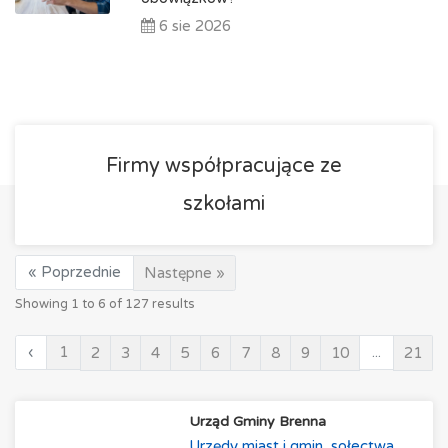
6 sie 2026
Firmy współpracujące ze
szkołami
« Poprzednie
Następne »
Showing
1
to
6
of
127
results
‹
1
...
2
3
4
5
6
7
8
9
10
21
Urząd Gminy Brenna
Urzędy miast i gmin, sołectwa,