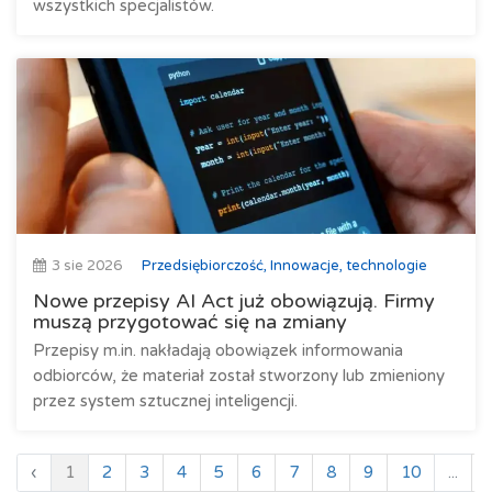
wszystkich specjalistów.
3 sie 2026
Przedsiębiorczość, Innowacje, technologie
Nowe przepisy AI Act już obowiązują. Firmy
muszą przygotować się na zmiany
Przepisy m.in. nakładają obowiązek informowania
odbiorców, że materiał został stworzony lub zmieniony
przez system sztucznej inteligencji.
‹
1
2
3
4
5
6
7
8
9
10
...