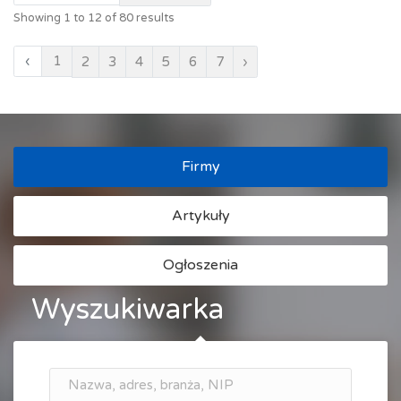
Showing
1
to
12
of
80
results
‹
1
2
3
4
5
6
7
›
Firmy
Artykuły
Ogłoszenia
Wyszukiwarka