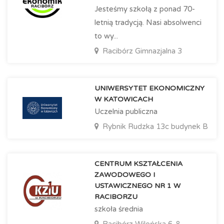
Jesteśmy szkołą z ponad 70-
letnią tradycją. Nasi absolwenci
to wy...
Racibórz
Gimnazjalna 3
UNIWERSYTET EKONOMICZNY
W KATOWICACH
Uczelnia publiczna
Rybnik
Rudzka 13c budynek B
CENTRUM KSZTAŁCENIA
ZAWODOWEGO I
USTAWICZNEGO NR 1 W
RACIBORZU
szkoła średnia
Racibórz
Wileńska 6-8