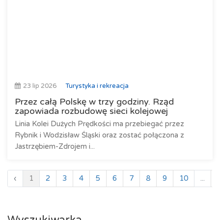
23 lip 2026
Turystyka i rekreacja
Przez całą Polskę w trzy godziny. Rząd
zapowiada rozbudowę sieci kolejowej
Linia Kolei Dużych Prędkości ma przebiegać przez
Rybnik i Wodzisław Śląski oraz zostać połączona z
Jastrzębiem-Zdrojem i...
‹
1
2
3
4
5
6
7
8
9
10
...