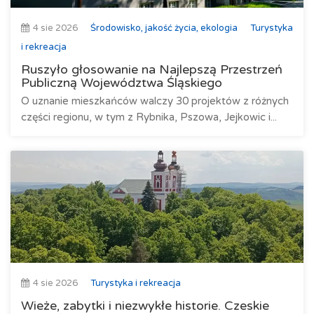
4 sie 2026
Środowisko, jakość życia, ekologia
Turystyka
i rekreacja
Ruszyło głosowanie na Najlepszą Przestrzeń
Publiczną Województwa Śląskiego
O uznanie mieszkańców walczy 30 projektów z różnych
części regionu, w tym z Rybnika, Pszowa, Jejkowic i...
4 sie 2026
Turystyka i rekreacja
Wieże, zabytki i niezwykłe historie. Czeskie