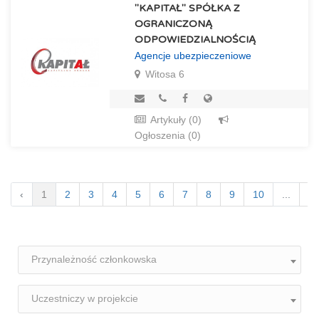
"KAPITAŁ" SPÓŁKA Z
OGRANICZONĄ
ODPOWIEDZIALNOŚCIĄ
Agencje ubezpieczeniowe
Witosa 6
Artykuły (0)
Ogłoszenia (0)
‹
1
2
3
4
5
6
7
8
9
10
...
1
Przynależność członkowska
Uczestniczy w projekcie