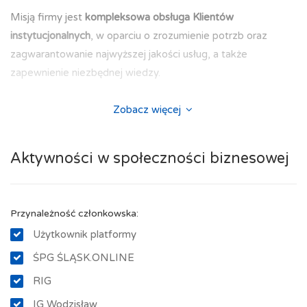
Misją firmy jest
kompleksowa obsługa Klientów
instytucjonalnych
, w oparciu o zrozumienie potrzb oraz
zagwarantowanie najwyższej jakości usług, a także
zapewnienie niezbędnej wiedzy.
W
ykwalifikowana kadra pracownicza
Zobacz więcej
zawsze gotowa jest
doradzić w kwestii wyboru konkretnego produktu lub
rozwiązania, zgłębić i przekazać Klientowi potrzebne
Aktywności w społeczności biznesowej
informacje związane zarówno z
oferowanym sprzętem
, jak
również z
przepisami prawnymi
, które obowiązują w
konkretnym obszarze prowadzonej działalności
Przynależność członkowska:
gospodarczej.
Użytkownik platformy
O ofercie firmy znajdują się m.in.:
ŚPG ŚLĄSK.ONLINE
- szeroki wybór
kas i drukarek fiskalnych
dla różnych branż,
RIG
waunków użytkowania i wielkości placówek
IG Wodzisław