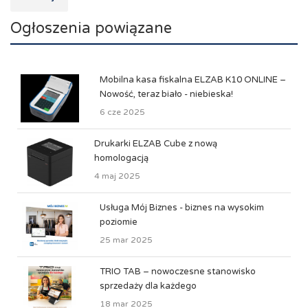
Ogłoszenia powiązane
Mobilna kasa fiskalna ELZAB K10 ONLINE –
Nowość, teraz biało - niebieska!
6 cze 2025
Drukarki ELZAB Cube z nową
homologacją
4 maj 2025
Usługa Mój Biznes - biznes na wysokim
poziomie
25 mar 2025
TRIO TAB – nowoczesne stanowisko
sprzedaży dla każdego
18 mar 2025