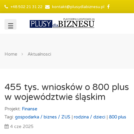
+48 502 21 31 22
kontakt@plusydlabiznesu.pl
Home
Aktualnosci
455 tys. wniosków o 800 plus
w województwie śląskim
Projekt:
Finanse
Tagi:
gospodarka /
biznes /
ZUS
|
rodzina /
dzieci
|
800 plus
4 cze 2025