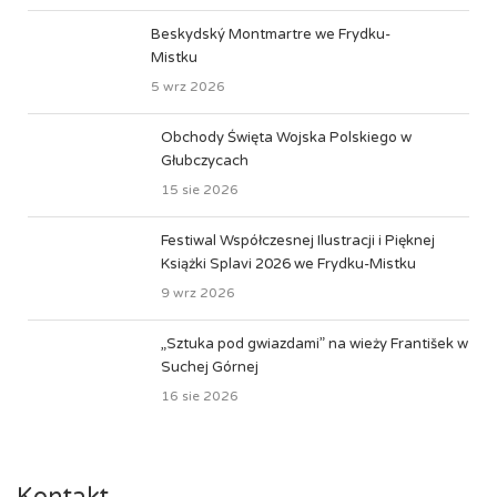
Beskydský Montmartre we Frydku-
Mistku
5 wrz 2026
Obchody Święta Wojska Polskiego w
Głubczycach
15 sie 2026
Festiwal Współczesnej Ilustracji i Pięknej
Książki Splavi 2026 we Frydku-Mistku
9 wrz 2026
„Sztuka pod gwiazdami” na wieży František w
Suchej Górnej
16 sie 2026
Kontakt