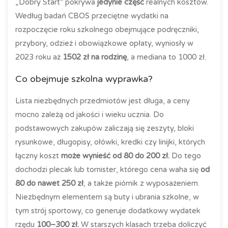
„Dobry Start” pokrywa
jedynie część
realnych kosztów.
Według badań CBOS przeciętne wydatki na
rozpoczęcie roku szkolnego obejmujące podręczniki,
przybory, odzież i obowiązkowe opłaty, wyniosły w
2023 roku aż
1502 zł na rodzinę
, a mediana to 1000 zł.
Co obejmuje szkolna wyprawka?
Lista niezbędnych przedmiotów jest długa, a ceny
mocno zależą od jakości i wieku ucznia. Do
podstawowych zakupów zaliczają się zeszyty, bloki
rysunkowe, długopisy, ołówki, kredki czy linijki, których
łączny koszt
może wynieść od 80 do 200 zł.
Do tego
dochodzi plecak lub tornister, którego cena waha się
od
80 do nawet 250 zł
, a także piórnik z wyposażeniem.
Niezbędnym elementem są buty i ubrania szkolne, w
tym strój sportowy, co generuje dodatkowy wydatek
rzędu
100–300 zł.
W starszych klasach trzeba doliczyć