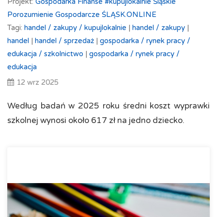
Projekt:
Gospodarka
Finanse
#kupujlokalnie
Śląskie
Porozumienie Gospodarcze ŚLĄSK.ONLINE
Tagi:
handel /
zakupy /
kupujlokalnie
|
handel /
zakupy
|
handel
|
handel /
sprzedaż
|
gospodarka /
rynek pracy /
edukacja /
szkolnictwo
|
gospodarka /
rynek pracy /
edukacja
12 wrz 2025
Według badań w 2025 roku średni koszt wyprawki
szkolnej wynosi około 617 zł na jedno dziecko.