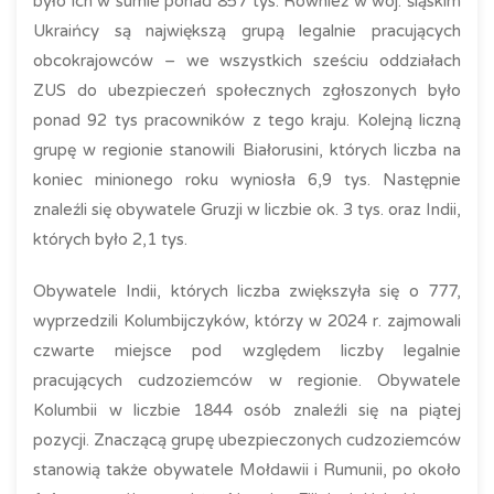
było ich w sumie ponad 857 tys. Również w woj. śląskim
Ukraińcy są największą grupą legalnie pracujących
obcokrajowców – we wszystkich sześciu oddziałach
ZUS do ubezpieczeń społecznych zgłoszonych było
ponad 92 tys pracowników z tego kraju. Kolejną liczną
grupę w regionie stanowili Białorusini, których liczba na
koniec minionego roku wyniosła 6,9 tys. Następnie
znaleźli się obywatele Gruzji w liczbie ok. 3 tys. oraz Indii,
których było 2,1 tys.
Obywatele Indii, których liczba zwiększyła się o 777,
wyprzedzili Kolumbijczyków, którzy w 2024 r. zajmowali
czwarte miejsce pod względem liczby legalnie
pracujących cudzoziemców w regionie. Obywatele
Kolumbii w liczbie 1844 osób znaleźli się na piątej
pozycji. Znaczącą grupę ubezpieczonych cudzoziemców
stanowią także obywatele Mołdawii i Rumunii, po około