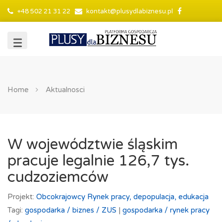
+48 502 21 31 22
kontakt@plusydlabiznesu.pl
Home
Aktualnosci
W województwie śląskim
pracuje legalnie 126,7 tys.
cudzoziemców
Projekt:
Obcokrajowcy
Rynek pracy, depopulacja, edukacja
Tagi:
gospodarka /
biznes /
ZUS
|
gospodarka /
rynek pracy