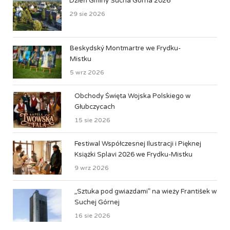
Dzień Gminy Sucha Górna 2026
29 sie 2026
Beskydský Montmartre we Frydku-
Mistku
5 wrz 2026
Obchody Święta Wojska Polskiego w
Głubczycach
15 sie 2026
Festiwal Współczesnej Ilustracji i Pięknej
Książki Splavi 2026 we Frydku-Mistku
9 wrz 2026
„Sztuka pod gwiazdami” na wieży František w
Suchej Górnej
16 sie 2026