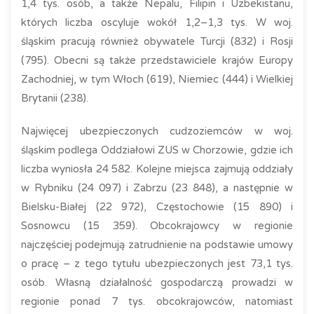
1,4 tys. osób, a także Nepalu, Filipin i Uzbekistanu,
których liczba oscyluje wokół 1,2–1,3 tys. W woj.
śląskim pracują również obywatele Turcji (832) i Rosji
(795). Obecni są także przedstawiciele krajów Europy
Zachodniej, w tym Włoch (619), Niemiec (444) i Wielkiej
Brytanii (238).
Najwięcej ubezpieczonych cudzoziemców w woj.
śląskim podlega Oddziałowi ZUS w Chorzowie, gdzie ich
liczba wyniosła 24 582. Kolejne miejsca zajmują oddziały
w Rybniku (24 097) i Zabrzu (23 848), a następnie w
Bielsku-Białej (22 972), Częstochowie (15 890) i
Sosnowcu (15 359). Obcokrajowcy w regionie
najczęściej podejmują zatrudnienie na podstawie umowy
o pracę – z tego tytułu ubezpieczonych jest 73,1 tys.
osób. Własną działalność gospodarczą prowadzi w
regionie ponad 7 tys. obcokrajowców, natomiast