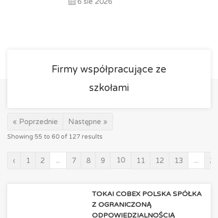
6 sie 2026
Firmy współpracujące ze
szkołami
« Poprzednie
Następne »
Showing
55
to
60
of
127
results
...
10
...
‹
1
2
7
8
9
11
12
13
2
TOKAI COBEX POLSKA SPÓŁKA
Z OGRANICZONĄ
ODPOWIEDZIALNOŚCIĄ