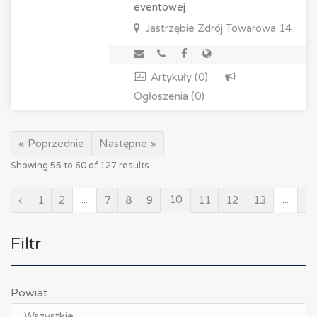
eventowej
Jastrzębie Zdrój
Towarowa 14
Artykuły (0)
Ogłoszenia (0)
« Poprzednie
Następne »
Showing
55
to
60
of
127
results
...
10
...
‹
1
2
7
8
9
11
12
13
2
Filtr
Powiat
Wszystkie