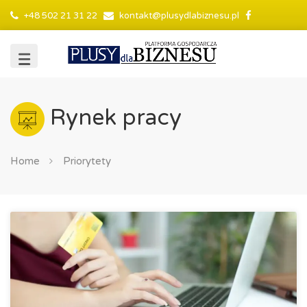
+48 502 21 31 22
kontakt@plusydlabiznesu.pl
Rynek pracy
Home
Priorytety