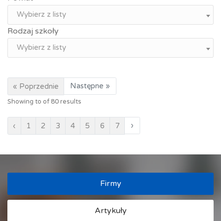
Wybierz z listy
Rodzaj szkoły
Wybierz z listy
Następne »
« Poprzednie
Showing
to
of
80
results
›
‹
1
2
3
4
5
6
7
Firmy
Artykuły