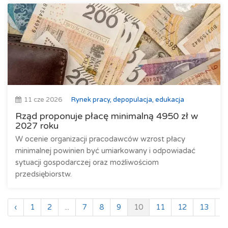
11 cze 2026
Rynek pracy, depopulacja, edukacja
Rząd proponuje płacę minimalną 4950 zł w
2027 roku
W ocenie organizacji pracodawców wzrost płacy
minimalnej powinien być umiarkowany i odpowiadać
sytuacji gospodarczej oraz możliwościom
przedsiębiorstw.
‹
1
2
...
7
8
9
10
11
12
13
...