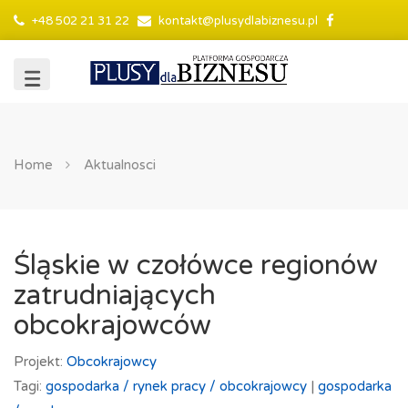
+48 502 21 31 22
kontakt@plusydlabiznesu.pl
Home
Aktualnosci
Śląskie w czołówce regionów
zatrudniających
obcokrajowców
Projekt:
Obcokrajowcy
Tagi:
gospodarka /
rynek pracy /
obcokrajowcy
|
gospodarka