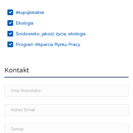
#kupujlokalnie
Ekologia
Środowisko, jakość życia, ekologia
Program Wsparcia Rynku Pracy
Rynek pracy, depopulacja, edukacja
Networking
Kontakt
Spotkania branżowe
Doradztwo zawodowe i personalne, rozwój
osobisty
Memorandum Gospodarcze PL-CZ
Śląskie Porozumienie Gospodarcze
ŚLĄSK.ONLINE