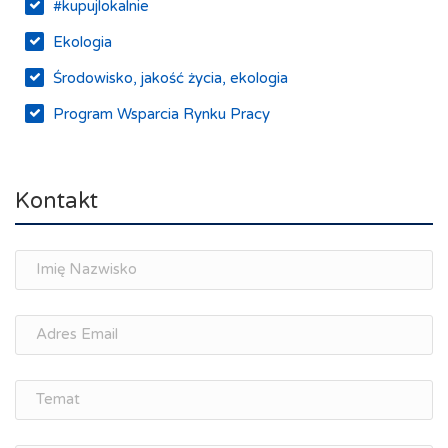
#kupujlokalnie
Ekologia
Środowisko, jakość życia, ekologia
Program Wsparcia Rynku Pracy
Rynek pracy, depopulacja, edukacja
Networking
Kontakt
Spotkania branżowe
Doradztwo zawodowe i personalne, rozwój
osobisty
Memorandum Gospodarcze PL-CZ
Śląskie Porozumienie Gospodarcze
ŚLĄSK.ONLINE
Integracja